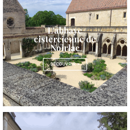
L'abbaye
cistercienne de
Noirlac
DÉCOUVRIR >