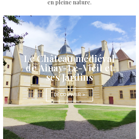
en pleine nature.
Le Château médiéval
de Ainay-Le-Vieil et
ses Jardins
DÉCOUVRIR >