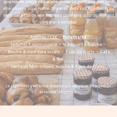
gourmande préparée par nos soins. Le petit-déjeuner peut
être déposé sous forme de panier dans vos logements ou
servi dans l’un de nos espaces communs, pour un moment
convivial à partager.
Adultes /13€ –
Enfants/8€
(adulte) 1 viennoiserie –
½ baguette fraîche –
Beurre & confiture locale –
1 jus de fruits –
Café
& thé.
(enfant) Mini-crêpes, nutella & 1 jus de fruits.
Le règlement s’effectue directement sur place. Réservation
préalable obligatoire.